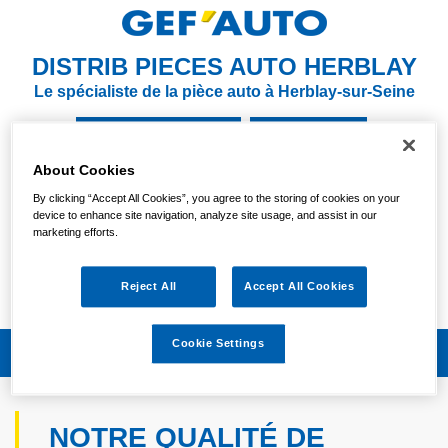
DISTRIB PIECES AUTO HERBLAY
Le spécialiste de la pièce auto à Herblay-sur-Seine
NOUS CONTACTER
S'Y RENDRE
About Cookies
01 39 95 42 95
By clicking “Accept All Cookies”, you agree to the storing of cookies on your
device to enhance site navigation, analyze site usage, and assist in our
Votre magasin est actuellement
marketing efforts.
FERMÉ
Vendredi :
Reject All
Accept All Cookies
08:30/19:30
Cookie Settings
NOTRE QUALITÉ DE